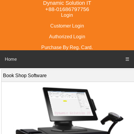
Dynamic Solution IT
+88-01686797756
Login
Customer Login
Authorized Login
Purchase By Reg. Card.
Home
☰
Book Shop Software