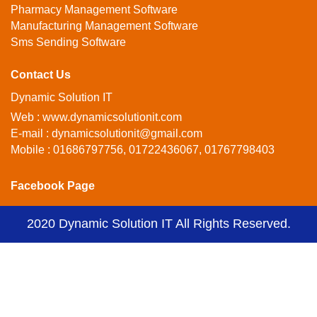
Pharmacy Management Software
Manufacturing Management Software
Sms Sending Software
Contact Us
Dynamic Solution IT
Web : www.dynamicsolutionit.com
E-mail : dynamicsolutionit@gmail.com
Mobile : 01686797756, 01722436067, 01767798403
Facebook Page
2020
Dynamic Solution IT
All Rights Reserved.