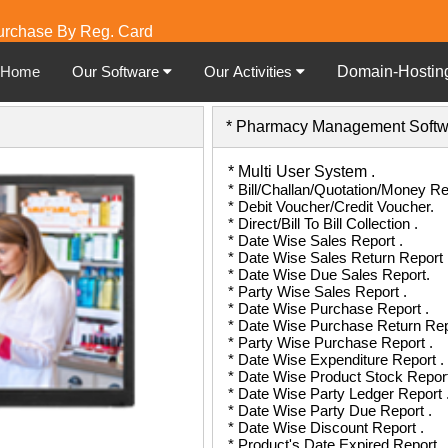
urchase By Reg. Card
Home
Our Software
Our Activities
Domain-Hostin
* Pharmacy Management Softw
* Multi User System .
* Bill/Challan/Quotation/Money Re
* Debit Voucher/Credit Voucher.
* Direct/Bill To Bill Collection .
* Date Wise Sales Report .
* Date Wise Sales Return Report 
* Date Wise Due Sales Report.
* Party Wise Sales Report .
* Date Wise Purchase Report .
* Date Wise Purchase Return Rep
* Party Wise Purchase Report .
* Date Wise Expenditure Report .
* Date Wise Product Stock Report
* Date Wise Party Ledger Report 
* Date Wise Party Due Report .
* Date Wise Discount Report .
* Product's Date Expired Report .