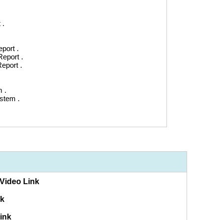
 .
port .
eport .
eport .
 .
stem .
Video Link
nk
ink