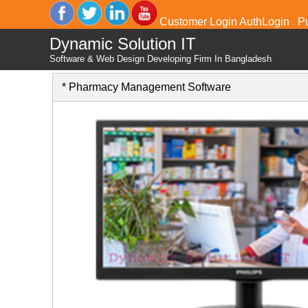
Customer Login
AuthLogin
P
Dynamic Solution IT
Software & Web Design Developing Firm In Bangladesh
* Pharmacy Management Software