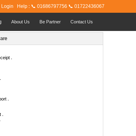
Login
Help :
📞 01686797756 📞 01722436067
...
g
About Us
Be Partner
Contact Us
are
ceipt .
.
ort .
 .
.